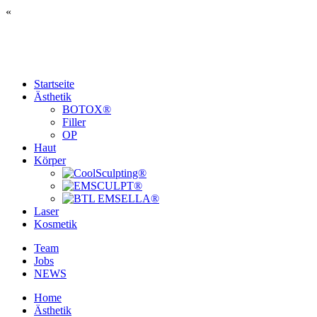
«
Startseite
Ästhetik
BOTOX®
Filler
OP
Haut
Körper
Laser
Kosmetik
Team
Jobs
NEWS
Home
Ästhetik