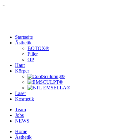
«
Startseite
Ästhetik
BOTOX®
Filler
OP
Haut
Körper
Laser
Kosmetik
Team
Jobs
NEWS
Home
Ästhetik