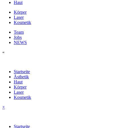
Haut
Körper
Laser
Kosmetik
Team
Jobs
NEWS
«
Startseite
Ästhetik
Haut
Körper
Laser
Kosmetik
×
Startseite