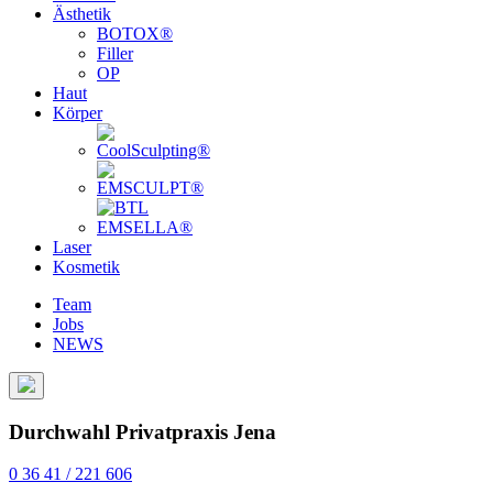
Ästhetik
BOTOX®
Filler
OP
Haut
Körper
Laser
Kosmetik
Team
Jobs
NEWS
Durchwahl Privatpraxis Jena
0 36 41 / 221 606