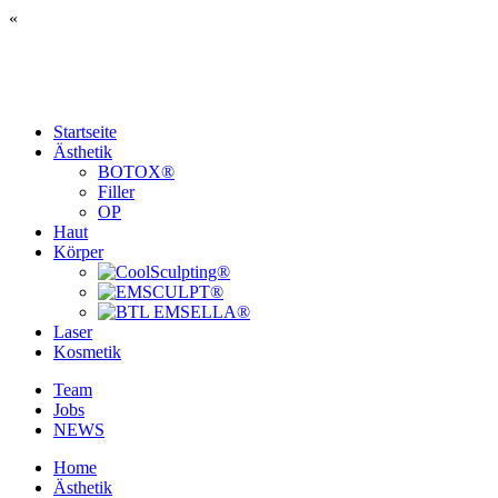
«
Startseite
Ästhetik
BOTOX®
Filler
OP
Haut
Körper
Laser
Kosmetik
Team
Jobs
NEWS
Home
Ästhetik